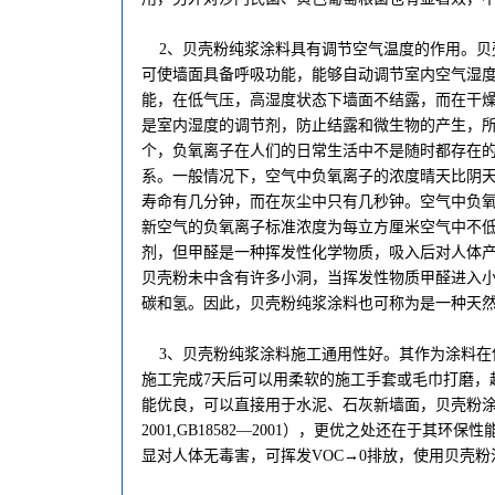
2、贝壳粉纯浆涂料具有调节空气温度的作用。贝
可使墙面具备呼吸功能，能够自动调节室内空气湿
能，在低气压，高湿度状态下墙面不结露，而在干
是室内湿度的调节剂，防止结露和微生物的产生，所以被
个，负氧离子在人们的日常生活中不是随时都存在
系。一般情况下，空气中负氧离子的浓度晴天比阴
寿命有几分钟，而在灰尘中只有几秒钟。空气中负
新空气的负氧离子标准浓度为每立方厘米空气中不低于
剂，但甲醛是一种挥发性化学物质，吸入后对人体
贝壳粉未中含有许多小洞，当挥发性物质甲醛进入
碳和氢。因此，贝壳粉纯浆涂料也可称为是一种天
3、贝壳粉纯浆涂料施工通用性好。其作为涂料在
施工完成7天后可以用柔软的施工手套或毛巾打磨，
能优良，可以直接用于水泥、石灰新墙面，贝壳粉涂料
2001,GB18582—2001），更优之处还在于
显对人体无毒害，可挥发VOC→0排放，使用贝壳