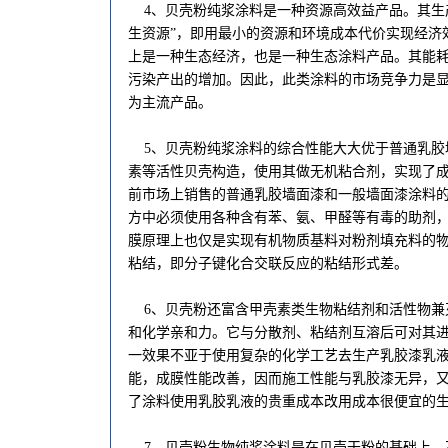
4、贝壳粉纯浆涂料是一种资源高效益产品。其生产
生资源”，即用最小的资源和环境成本代价实现经济
上是一种生态经济，也是一种生态涂料产品。其能
污染产出的增加。因此，此类涂料的市场竞争力是
为主流产品。
5、贝壳粉纯浆涂料的综合性能大大优于普通乳胶
素等活性贝壳构造，使用其做无机粘合剂，实现了
前市场上销售的普通乳胶墙面漆和一般墙面漆涂料
方中必须使用各种含有苯、氨、甲醛等有毒的助剂
膜原理上也仅是实现有机物质基料对粉剂填充料的
粘结，即分子键化合交联反应的粘结形式差。
6、贝壳粉还富含甲壳素类生物粘结剂和活性物兼
和化学亲和力。它与分散剂、粘结剂互溶后可对其
一效果不亚于使用复杂的化学工艺去生产乳胶漆乳
能，成膜性能改善，因而施工性能与乳胶漆无异，
了涂料使用乳胶乳液的贵重成本改用成本很便宜的
7、贝壳粉生物纯浆涂料是在贝壳干粉的基础上，