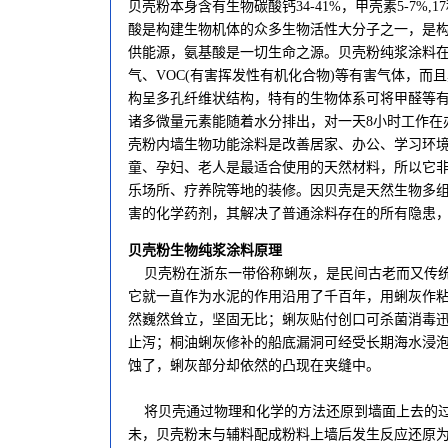
贝壳粉本身含有生物碳酸钙34-41%，甲壳素5-7%,
酸是构建生物机体的众多生物活性大分子之一，是
供能源，氨基酸是一切生命之源。贝壳粉纯浆涂料
气、VOC(有害挥发性有机化合物)等有害气体，
构呈多孔纤维状结构，特有的生物体系可将甲醛等
诸多微量元素能随着水分排出，对一天8小时工作在
壳粉内墙生物功能涂料是改善居家、办公、学习环
童、孕妇、老人是最适合使用的天然材料，所以它
乐场所、疗养院等地的装修。因贝壳是天然生物多
害的化学药剂，其解决了普通涂料存在的所有隐患
贝壳粉生物纯浆涂料原理
贝壳粉在浙东一带俗称蜊灰，是民间古老而又传统
它就一直作为水泥的作用沿用了千百年，用蜊灰作
然巍然耸立，坚固无比；蜊灰贴付创口可杀菌消毒
止泻；桐油蜊灰修补的船底漏洞可经受长期海水浸
蚀了，蜊灰部分却依然的凸现在夹缝中。
将贝壳通过物理和化学的方法还原到墙面上去的过
未，贝壳粉末与辅料配成粉料上墙后发生反应还原