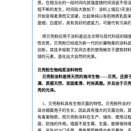
质，在相当长的一段时间内其强度随时间消逝不但
程不断的发生，时间段大致如下：涂料上墙后3天变
开始变得柔滑而又坚硬，比起单纯以有机物质乳胶
度细，白度好，具有良好的遮盖力，可替代有污染
将贝壳粉应用于涂料是远古文明与现代科技的碰撞
性优势，贝壳粉已经成为新一代的价廉物美的涂料
创新，其技术吸取了民间古老的使用蜊灰于建筑材
球的元素，造化出大自然的完美。
贝壳粉生物纯浆涂料特性
贝壳粉涂料是将天然的海洋生物——贝壳，还原
满、质感天然、坚固柔滑、时尚高雅。并且由于贝
壳的光泽。
1、贝壳粉料具有生物灭菌的特性。贝壳粉所含的
适合细菌孢子的生长，因此具有强大的灭菌功效，其
有毒害物质，而贝壳粉涂料在生产、储存、使用过
腐、防蚀的作用。墙面不易生霉、生菌，能够保持
用，另外对沙门氏菌、黄色葡萄粮菌也有显著效，