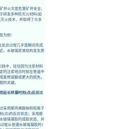
。矿井火灾是危害矿井安全、
于研发多种防灭火材料(如
防灭火技术，并取得了众多
胶为例：
化反应过程几乎是瞬间完成
近，水玻璃浆液结构发生质
实践中，往往因为注浆材料
定的注浆地点时就在管道中
成复燃或酿成更大的损失。
题的关键。
延长终凝时刻(点)反应过
过采用聚丙烯酸钠和阳离子
(点)的反应状态；采用膨
水玻璃凝胶的成胶状态，并
)过程从普通水玻璃凝胶的1