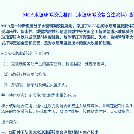
MCA水玻璃凝胶促凝剂（水玻璃凝胶复合注浆料）
MCA是一种新型高分子水玻璃凝胶促凝剂，添加了MCA后的水玻璃凝胶胶体
受动压性、保水性、煤壁粘附性和耐温阻燃性等方面全面超过普通水玻璃凝胶
玻璃凝胶有氨味或促凝剂有腐蚀性、胶体受压开裂漏风、失水、易堵管等重大
发挥得更加全面和完善，是对水玻璃凝胶技术的重大改进和创新。
MCA水玻璃凝胶的应用范围：
（1）充填巷道等处产生的高冒空洞、封堵裂隙，处理高温点；
（2）破碎煤柱及局部构造；
（3）开切眼、停采线及架后火区灭火；
井下使用状态：正常使用比例为水量的4-8%
和水玻璃配合使用，通过注浆孔将混合浆液注入破碎煤体，此料在配制中发生
承压的果冻凝胶状，吸热能力大，降温性能好，胶体粘弹性好，灭火效率高。
技术简介：
一、
煤矿井下防灭火水玻璃凝胶复合注浆料配方生产技术