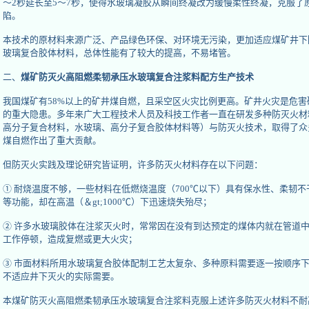
～2秒延长至5～7秒，使得水玻璃凝胶从瞬间终凝改为缓慢柔性终凝，克服了
陷。
本技术的原材料来源广泛、产品绿色环保、对环境无污染，更加适应煤矿井下
玻璃复合胶体材料，总体性能有了较大的提高，不易堵管。
二、
煤矿防灭火高阻燃柔韧承压水玻璃复合注浆料配方生产技术
我国煤矿有58%以上的矿井煤自燃，且采空区火灾比例更高。矿井火灾是危
的重大隐患。多年来广大工程技术人员及科技工作者一直在研发多种防灭火材
高分子复合材料，水玻璃、高分子复合胶体材料等）与防灭火技术，取得了众
煤自燃作出了重大贡献。
但防灭火实践及理论研究皆证明，许多防灭火材料存在以下问题：
① 耐烧温度不够，一些材料在低燃烧温度（700℃以下）具有保水性、柔韧
等功能，却在高温（＆gt;1000℃）下迅速烧失殆尽；
② 许多水玻璃胶体在注浆灭火时，常常因在没有到达预定的煤体内就在管道
工作停顿，造成复燃或更大火灾；
③ 市面材料所用水玻璃复合胶体配制工艺太复杂、多种原料需要逐一按顺序
不适应井下灭火的实际需要。
本煤矿防灭火高阻燃柔韧承压水玻璃复合注浆料克服上述许多防灭火材料不耐高温