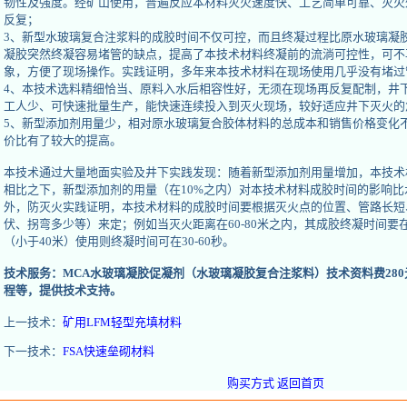
韧性及强度。经矿山使用，普遍反应本材料灭火速度快、工艺简单可靠、灭火
反复；
3、新型水玻璃复合注浆料的成胶时间不仅可控，而且终凝过程比原水玻璃凝
凝胶突然终凝容易堵管的缺点，提高了本技术材料终凝前的流淌可控性，可不
象，方便了现场操作。实践证明，多年来本技术材料在现场使用几乎没有堵过
4、本技术选料精细恰当、原料入水后相容性好，无须在现场再反复配制，井
工人少、可快速批量生产，能快速连续投入到灭火现场，较好适应井下灭火的
5、新型添加剂用量少，相对原水玻璃复合胶体材料的总成本和销售价格变化
价比有了较大的提高。
本技术通过大量地面实验及井下实践发现：随着新型添加剂用量增加，本技术
相比之下，新型添加剂的用量（在10%之内）对本技术材料成胶时间的影响
外，防灭火实践证明，本技术材料的成胶时间要根据灭火点的位置、管路长短
伏、拐弯多少等）来定；例如当灭火距离在60-80米之内，其成胶终凝时间要在2.
（小于40米）使用则终凝时间可在30-60秒。
技术服务：MCA水玻璃凝胶促凝剂（水玻璃凝胶复合注浆料）技术资料费28
程等，提供技术支持。
上一技术：
矿用LFM轻型充填材料
下一技术：
FSA快速垒砌材料
购买方式
返回首页