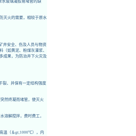
原水玻璃凝胶易堵管的缺
防灭火的需要，相较于原水
害矿井安全、伤及人员与物资
料（如黄泥、粉煤灰灌浆、
多成果，为防治井下火灾及
不干裂、并保有一定结构强度
中突然终凝而堵管，使灭火
下水溶解搅拌，费时费工，
（＆gt;1000℃），内