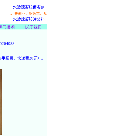
水玻璃凝胶促凝剂
术，要创业，想致富，从这里开始！
水玻璃凝胶注浆料
热门技术
|
|
关于我们
|
204083
%手续费、快递费20元）。