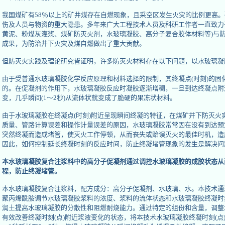
我国煤矿有58％以上的矿井煤存在自燃现象，且采空区发生火灾的比例更高
伤及人员与物资的重大隐患。多年来广大工程技术人员及科研工作者一直致力
黄泥、粉煤灰灌浆、煤矿防灭火剂，水玻璃凝胶、高分子复合胶体材料等)与
成果，为防治井下火灾及煤自燃做出了重大贡献。
但防灭火实践及理论研究皆证明，许多防灭火材料存在以下问题，以水玻璃凝
由于受普通水玻璃凝胶化学反应原理和材料选择的限制，其终凝点(时刻)的固
的。在促凝剂的作用下，水玻璃凝胶反应时凝胶逐渐增稠，一旦到达终凝点附
变，几乎瞬间(1～2秒)从流体状就变成了脆硬的果冻状材料。
由于水玻璃凝胶在终凝点(时刻)附近呈现瞬间终凝的特征，在煤矿井下防灭火
质量、管路计算误差和操作计量误差的原因，水玻璃凝胶常常因在没有到达预
突然终凝而造成堵管，使灭火工作停顿，从而丧失或贻误灭火的最佳时机，造
因此，如何控制延长终凝时刻的反应时间，防止终凝堵管现象的发生是解决问
本水玻璃凝胶复合注浆料中的高分子促凝剂通过调控水玻璃凝胶的成胶状态从而
程，防止终凝堵管。
本水玻璃凝胶复合注浆料，配方成分：高分子促凝剂、水玻璃、水。本技术通
聚丙烯酰胺调节水玻璃凝胶浆料的浓度、浆料的流体状态和水玻璃凝胶终凝时刻
润土提高水玻璃凝胶的分散性和阻燃耐烧能力。通过特定的组份和含量，调整
有效改善终凝时刻(点)附近浆液变化的状态，将本技术水玻璃凝胶终凝时刻(点