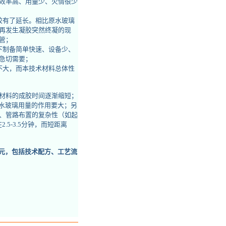
效率高、用量少、火情很少
胶有了延长。相比原水玻璃
再发生凝胶突然终凝的现
管；
下制备简单快速、设备少、
急切需要；
不大，而本技术材料总体性
材料的成胶时间逐渐缩短；
比水玻璃用量的作用要大；另
、管路布置的复杂性（如起
5-3.5分钟，而短距离
0元，包括技术配方、工艺流