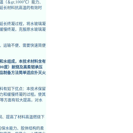
＆gt;1000℃）能力、
延长材料抗高温的有效时
延长终凝过程，将水玻璃凝
缓慢终凝，克服原水玻璃凝
、运输不便、需要快速简便
和水组成，本技术材料含有
00度）耐烧及高柔韧承压
品制备方法简单适应扑灭火
料有如下优点：本技术保留
力和缓慢终凝的过程。使其
管等方面有较大提高，对水
时间、提高了材料高温燃烧下
的保水能力、胶体结构的柔