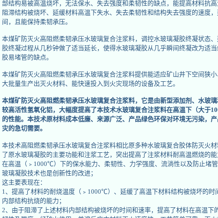
部结构易被高温烧坏，无法保水、失去强度和柔韧性的缺点，能提高材料抗高温（
阻滞结构被烧坏、延缓材料高温下失水、失去柔韧性和结构失去强度的速度，
间，且能保持柔韧承压。
本煤矿防灭火高阻燃柔韧承压水玻璃复合注浆料，调控水玻璃凝胶终凝状态、
胶终凝过程从几秒钟做了适当延长，使得水玻璃凝胶从几乎瞬间终凝改为适当
胶易堵管的缺点。
本煤矿防灭火高阻燃柔韧承压水玻璃复合注浆料提供能适应矿山井下空间狭小
大批量生产出灭火材料、能快速投入到火灾现场的设备及工艺。
本煤矿防灭火高阻燃柔韧承压水玻璃复合注浆料，它是由新型添加剂、水玻璃
较高活性氢氧化铝，大幅度提高了本技术水玻璃复合注浆料在高温下（大于10
的性能。本技术原材料成本低廉、来源广泛、产品绿色环保对环境无污染，产
灾的急切需要。
本技术高阻燃柔韧承压水玻璃复合注浆料相比原多种水玻璃复合胶体防灭火材
了原水玻璃凝胶的主要功能和注浆工艺，突出提高了注浆材料耐高温燃烧的能
在高温（﹥1000℃）下的保水能力、柔韧性、力学强度、流淌性以及防止堵
玻璃凝胶技术也是创新性的改进；
这主要表现在：
1、提高了材料的耐烧温度（﹥1000℃）、延缓了高温下材料结构被烧坏的
内部结构抗烧的能力；
2、由于阻滞了上述材料内部结构被烧坏的时间和速率，提高了材料在高温下