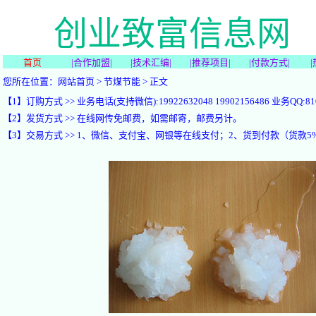
创业致富信息网
选项目，学技
首页
|
合作加盟
|
|
技术汇编
|
|
推荐项目
|
|
付款方式
|
|
您所在位置：
网站首页
>
节煤节能
> 正文
【1】订购方式 >> 业务电话(支持微信):19922632048 19902156486 业务QQ:810
【2】发货方式 >> 在线网传免邮费，如需邮寄，邮费另计。
【3】交易方式 >> 1、微信、支付宝、网银等在线支付；2、货到付款（货款5