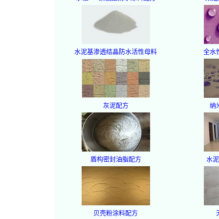
水泥基渗透结晶防水活性母料
全水
灰泥配方
纳
盾构密封油脂配方
水泥
贝壳粉涂料配方