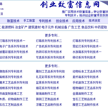
致富技术
手工致富
专利技术
创业技术
应用技术
技术扶贫
工
能源燃料
冶金矿产
建筑建材
电子元件
机械设备
广告工艺
食品饮料
中药提取
更多专利...
灯箱系列专利技术一
灯箱系列专利技术二
灯箱系列专利技术三
电子广告系列专利技术
广告机系列专利技术
霓虹灯系列专利技术一
披覆彩镀系列专利技术
热转印系列专利技术
水族箱系列专利技术一
丝印系列专利技术
写真系列系列专利技术
移印系列专利技术
更多专利...
鞭炮系列专利技术
雕刻工艺品系列专利技
动物标本工艺品系列专
画框系列专利技术
礼花彩带系列专利技术
麦杆画系列专利技术
魔术工艺品系列专利技
盆景系列专利技术
手机装饰工艺系列专利
相框系列专利技术
烟花系列专利技术
植物编织工艺品系列专
书画复制装裱工艺
玻璃画制作工艺
金属画制作工艺
木质、织物画制作工艺
铸铜工艺制品技术
宝石工艺制品技术
玉石工艺制品技术
浮雕工艺品制作技术
雕塑工艺品制作技术