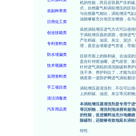
机的性能，而且还容易产生积碳
式，自然吸气和涡轮增压的区别
农副种养类
与自然吸气相比，涡轮增压气缸
油能够被充分地完全燃烧，在与
日用化工类
虽然涡轮增压进气方式可以使得
创业技能类
于涡轮增压器的原因，使得进气
产生积碳、油泥、灰尘、泥沙、
专利资料类
理，甚至会堵塞进气管道，导致
防水堵漏类
目前市面上的除积碳、去油泥的
是在针对喷油嘴、进气歧管、发
技术视频类
针对进气涡轮的清洗除碳和养护
洗干净、养护到位了，才能为后
实用资料类
倘若第一道防护网进气涡轮都没
手工项目类
涡轮增压器清洗剂，不仅可以填
上的积碳、油泥、灰尘等沉积物
清洁消毒类
本涡轮增压器清洗剂是专用于进
汽车用品类
等沉积物，清洗剂泡沫拥有超强
的性能，促进燃料油充分地燃烧
除碳剂，还能够有效地延长涡轮
特性: