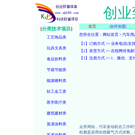
创业
首页
|
合作加盟
|
[
分类技术项目
]
您所在位置：
网站首页
>
汽车用
工艺饰品类
【1】订购方式 >> 业务电话(支持微信):
玩具文具类
【2】发货方式 >> 在线网传
【3】交易方式 >> 1、微信
食品饮料类
节煤节能类
能源燃料类
轻工金工类
医学医疗类
建筑建材类
装潢涂料类
众所周知，汽车发动机在工作时
机都是采用自然吸气方式供氧，
艺术涂料类