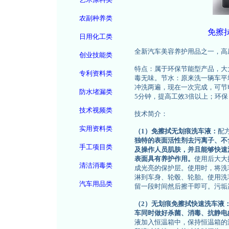
农副种养类
免擦
日用化工类
全新汽车美容养护用品之一，高
创业技能类
特点：属于环保节能型产品，大
专利资料类
毒无味。节水：原来洗一辆车平均
冲洗两遍，现在一次完成，可节电
防水堵漏类
5分钟，提高工效3倍以上；环
技术视频类
技术简介：
实用资料类
（1）免擦拭无划痕洗车液：
配
独特的表面活性剂去污离子、不
手工项目类
及操作人员肌肤，并且能够快速
表面具有养护作用。
使用后大大
清洁消毒类
成光亮的保护层。使用时，将洗
淋到车身、轮毂、轮胎。使用洗
汽车用品类
留一段时间然后擦干即可。污垢
（2）无划痕免擦拭快速洗车液
车同时做好杀菌、消毒、抗静电
液加入恒温箱中，保持恒温箱的温