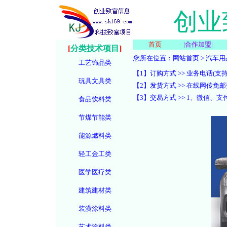
创业
首页
|
合作加盟
|
[
分类技术项目
]
您所在位置：
网站首页
>
汽车用
工艺饰品类
【1】订购方式 >> 业务电话(支持微信):
玩具文具类
【2】发货方式 >> 在线网传
【3】交易方式 >> 1、微信
食品饮料类
节煤节能类
能源燃料类
轻工金工类
医学医疗类
建筑建材类
装潢涂料类
艺术涂料类