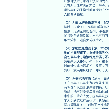
释液冲洗掉，水枪冲洗时间为2
含有对人体有害的苯类、醇类、
员洗车时因手指长时间浸泡在化
人的劳动强度。
（3）无痕无磷免擦洗车液：配
括以下步骤：1、将脂肪醇聚氧
性剂、无磷金属螯合剂、渗透剂
置得到所述清洗液。本洗车液可
条件温和，适合大规模生产。
（4）浓缩型免擦洗车液：本浓
剂的协同配伍下，能够快速乳化
会伤害车漆，溶液稳定性高，不
污效果大大提升。
使用时可根据
时能够快速与污垢发生反应，再
然晾干或采用风机吹干即可，无
（5）免擦拭洗车液（适用于白
下几类车：1)车漆为非金属漆面
污垢在车表面形成致密的钙、镁
海绵、洗车熊掌等工具辅助接触
术中的一些产品为了提高清洗效果
车人员的皮肤产生损伤，典型的
漏水等现象；3、对地下水造成