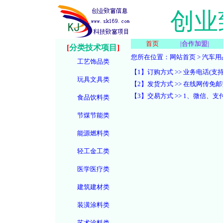
创业
首页
|
合作加盟
|
[
分类技术项目
]
您所在位置：
网站首页
>
汽车用
工艺饰品类
【1】订购方式 >> 业务电话(支持微信):
玩具文具类
【2】发货方式 >> 在线网传
【3】交易方式 >> 1、微信
食品饮料类
节煤节能类
能源燃料类
轻工金工类
医学医疗类
建筑建材类
装潢涂料类
艺术涂料类