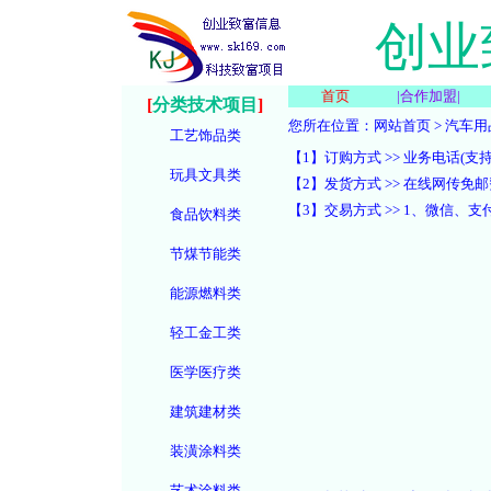
创业
首页
|
合作加盟
|
[
分类技术项目
]
您所在位置：
网站首页
>
汽车用
工艺饰品类
【1】订购方式 >> 业务电话(支持微信):
玩具文具类
【2】发货方式 >> 在线网传
【3】交易方式 >> 1、微信
食品饮料类
节煤节能类
能源燃料类
轻工金工类
医学医疗类
建筑建材类
装潢涂料类
艺术涂料类