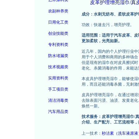
皮革护理增亮湿巾/真
农副种养类
成分：水刺无纺布、柔软皮革护
日用化工类
功效：快速去污，增亮护理。
创业技能类
适用范围：适用于汽车皮革、皮
更加柔软，光亮如新。
专利资料类
近几年，国内的个人护理行业中
防水堵漏类
用于个人消费和商用的多种场合
但是现有的湿巾在对皮具擦拭时
技术视频类
老化、杀菌消毒的作用，未能达
实用资料类
本皮具护理增亮湿巾，能够使湿
用，而且还能消毒杀菌，无刺激
手工项目类
皮具护理增亮湿巾，在通过增溶
清洁消毒类
去除表面污渍、油渍、发黄老化
焕然一新。
汽车用品类
技术服务：皮革护理增亮湿巾/真
介绍、生产配方、工艺流程等，
上一技术：
秒洁素（洗车液原液