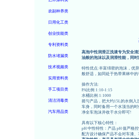
农副种养类
日用化工类
创业技能类
专利资料类
高泡中性润滑正洗液专为安全清洗
防水堵漏类
油般的泡沫以及润滑性能，同时
技术视频类
特性优点:丰富绵密的泡沫，优
般舒适，如同处于热带果林中的
实用资料类
操作方法:
手工项目类
PA比例:1:10-1:15
水桶比例:1:1000
清洁消毒类
摇匀产品，把大约15L的水倒
车身，同时备用一个水顶当的时
汽车用品类
净全车泡沫并收干水分即可!
具有以下核心特性：
pH 中性特性：产品 pH 值严格
配方设计确保产品不会对车漆、