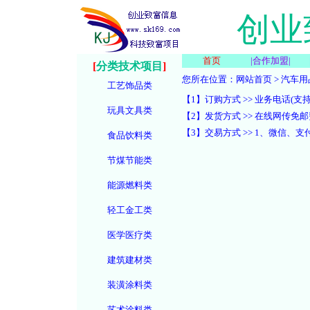
创业
首页
|
合作加盟
|
[
分类技术项目
]
您所在位置：
网站首页
>
汽车用
工艺饰品类
【1】订购方式 >> 业务电话(支持微信):
玩具文具类
【2】发货方式 >> 在线网传
【3】交易方式 >> 1、微信
食品饮料类
节煤节能类
能源燃料类
轻工金工类
医学医疗类
建筑建材类
装潢涂料类
艺术涂料类