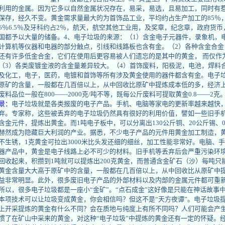
利用的金属。因为它多以自然金属状况存在，易采，易选，且易加工，同时有
保存，经久不变。黄金需求量最大的为首饰品工业，平均约占生产加工的85％
6％6.5％及牙科约占2％，航天，航空其他工业用，及奖章，纪念章，政府货
国都予以大量的储备。4、电子垃圾的来源：（1）含金电子元器件，录象机，
计算机等仪器和电器的部分触点，引线和线路板也含有金。（2）各种含金合金
还有许多低金合金，它们在使用后更容易被人们遗忘的是其中的黄金， 而仅作
（3）各类废镀金液的含金量差异较大。（4）首饰废料，阳极泥，电池，焊料
及化工，电子，医药，电镀和首饰等所有涉及黄金使用的器件都含有金。电子
原矿的含量，一般都在几百倍以上，从中回收比原矿中提炼成本低的多，经济
废料品位一般在800——2000克/吨不等，既每公斤废料可提取黄金0.8——2克
景：
电子垃圾就是各类报废的电子产品。手机、电脑等家电的更新率越来越快
弃。专家称，这些被丢弃的电子垃圾仍然具有很好的利用价值，譬如一些旧手
含金元件，提炼出黄金。而1吨电子板中，可以分离出130公斤铜、20公斤锡、0.
赫然成为隐藏巨大利润的产业。据悉，不少电子产品的元件用黄金加工制造，
不生锈，1克黄金可拉出3000米比头发还细的细丝，加工性能非常好。电脑、
器产品中，黄金是电子线路上必不可少的材料。旧手机等丢弃后会严重污染环
回收起来，积攒到1吨就可以提炼出200克黄金，而普通含金矿石（沙）每吨只
黄金含量大大高于原矿中的含量，一般都在几百倍以上，从中回收比从原矿中
益非常明显。此外，很多废旧电子产品的外部材料以及内部的金属元件都可重
所以，很多电子垃圾都是一座小“金矿”。“点石成金”这好像是只能在神话故事
本项技术可以让垃圾变成黄金，你会相信吗？但这不是“天方夜谭”。电子垃圾
上开采提炼的黄金有什么不同？会在质地与纯度上有所不同吗？人们可能会产
惯了在矿山中采来的黄金，对这种“电子垃圾”中提炼的黄金还有一定的怀疑。