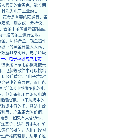
惹人喜爱的金黄色，能长期
，其次为电子工业约占
币，黄金是重要的硬通货，各
电唱机，测定仪，分析仪，
，合金中金的含量都很高。
为一般的金属进行回收。
合金，齿科合金，镀金器件
垃圾中的黄金含量大大高于
上效益非常明显。电子垃圾
。
一、电子垃圾的应用前
，很多废旧家电都被随便丢
机、电脑等散件中可以挑出
45公斤黄金。“电子垃圾”
黄金是电的良导体，而且永
手机等追求小型微型化的电
境，但如果把里面的废电池
能提取2克。电子垃圾中的
提取成本低的多，经济上效
新利用，产生更大的价值。
中看到，如果有人告诉你，
提炼黄金，这种黄金与在矿
生这样的疑问。人们已经习
经过严格的监测，从电子垃