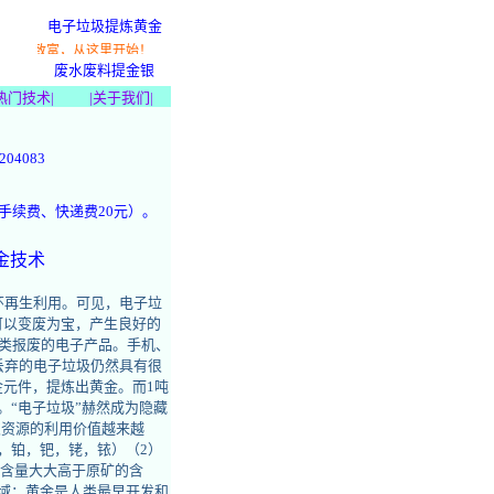
电子垃圾提炼黄金
富，从这里开始！
废水废料提金银
热门技术
|
|
关于我们
|
04083
%手续费、快递费20元）。
金技术
环再生利用。可见，电子垃
可以变废为宝，产生良好的
类报废的电子产品。手机、
丢弃的电子垃圾仍然具有很
金元件，提炼出黄金。而
1吨
金。“电子垃圾”赫然成为隐藏
次资源的利用价值越来越
，铂，钯，铑，铱）（2）
属含量大大高于原矿的含
域：黄金是人类最早开发和