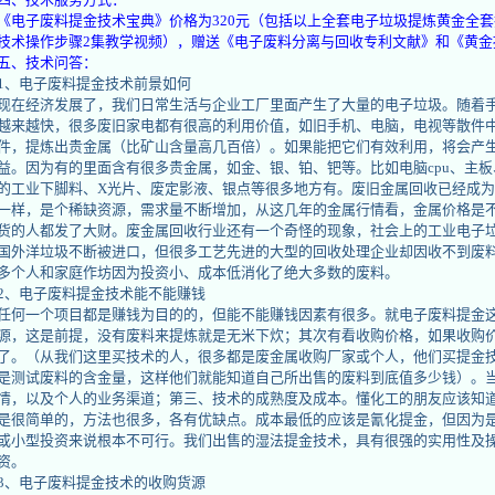
《电子废料提金技术宝典》价格为320元（包括以上全套电子垃圾提炼黄金全
技术操作步骤2集教学视频），
赠送
《电子废料分离与回收专利文献》
和
《黄金
五、技术问答：
1、电子废料提金技术前景如何
现在经济发展了，我们日常生活与企业工厂里面产生了大量的电子垃圾。随着
越来越快，很多废旧家电都有很高的利用价值，如旧手机、电脑，电视等散件
件，提炼出贵金属（比矿山含量高几百倍）。如果能把它们有效利用，将会产
益。因为有的里面含有很多贵金属，如金、银、铂、钯等。比如电脑cpu、主
的工业下脚料、X光片、废定影液、银点等很多地方有。废旧金属回收已经成
一样，是个稀缺资源，需求量不断增加，从这几年的金属行情看，金属价格是
货的人都发了大财。废金属回收行业还有一个奇怪的现象，社会上的工业电子
国外洋垃圾不断被进口，但很多工艺先进的大型的回收处理企业却因收不到废
多个人和家庭作坊因为投资小、成本低消化了绝大多数的废料。
2、电子废料提金技术能不能赚钱
任何一个项目都是赚钱为目的的，但能不能赚钱因素有很多。就电子废料提金
源，这是前提，没有废料来提炼就是无米下炊；其次有看收购价格，如果收购
了。（从我们这里买技术的人，很多都是废金属收购厂家或个人，他们买提金
是测试废料的含金量，这样他们就能知道自己所出售的废料到底值多少钱）。
情，以及个人的业务渠道；第三、技术的成熟度及成本。懂化工的朋友应该知
是很简单的，方法也很多，各有优缺点。成本最低的应该是氰化提金，但因为
或小型投资来说根本不可行。我们出售的湿法提金技术，具有很强的实用性及
资。
3、电子废料提金技术的收购货源