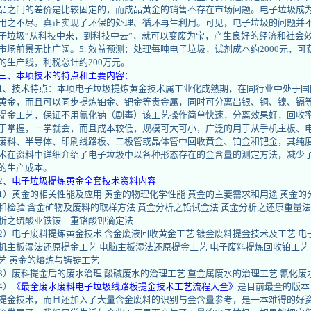
品之间的差价是比较固定的，而成品黄金的销售不存在市场问题。电子垃圾成
用之不尽。真正实现了环保的处理、循环再生利用。可见，电子垃圾的问题并
子垃圾“从科技中来，到科技中去”，就可以变废为宝，产生良好的经济和社会
市场前景无比广阔。5. 效益预测：处理每吨电子垃圾，试剂成本约2000元，可获利
的生产线，利税总计约200万元。
三、本项技术的特点和主要内容：
1、技术特点：本项电子垃圾提炼黄金技术属工业化成熟期，在同行业中处于国
黄金，而且可以同步提炼铂金、钯金等贵金属，同时可分离出银、铜、镍、镉
提金工艺，保证不用氰化钠（剧毒）该工艺操作简单快速，分离效果好，回收率
于掌握，一学就会，而且成本较低，规模可大可小，广泛的用于从手机主板、
废料、半导体、印刷线路板、二极管或晶体管中回收黄金、铂金和钯金，其纯度
术在资料中详细介绍了电子垃圾中以各种形态存在的金含量的测定方法，减少
的生产成本。
2、
电子垃圾提炼黄金全套技术资料内容
1）黄金的相关性能及应用 黄金的物理化学性能 黄金的主要需求和用途 黄金的
和检验 含金矿物及废料的取样方法 黄金分析之铅试金法 黄金分析之还原重量法
析之硫酸亚铁铵—重铬酸钾滴定法
2）电子废料提炼黄金技术 含金废液回收黄金工艺 镀金废料提金技术及工艺 电
机主板湿法还原提金工艺 电脑主板湿法还原提金工艺 电子废料提炼回收铂工艺
艺 黄金的熔炼与铸锭工艺
3）废料提金后的废水治理 酸碱废水的治理工艺 重金属废水的治理工艺 氰化废
4）
《最全废水废料电子垃圾线路板提金技术工艺流程大全》
是目前最全的版本
提金技术，而且还加入了大量含金废料的识别与金含量参考，是一本难得的好资