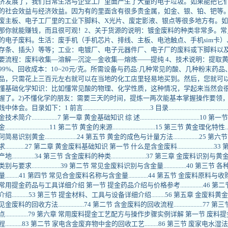
济发展了，我们日常生活与企业工厂里面产生了大量的电子垃圾。如果能把它
的社会效益与经济效益。因为有的里面含有很多贵金属，如金、银、铂、钯等。
废主板、电子工厂里的工业下脚料、X光片、废定影液、银点等很多地方有。
那你就能赚钱，而且很可观！2、关于货源的说明：镀金废料的种类非常多。常
的电子废料。生活：废手机（手机芯片、排线、主板、电池触点、手机sim卡）
存条、插头）等等；工业：电镀厂、电子元器件厂、电子厂的废料或下脚料以及
要流程：废料收集—溶解—沉淀—金收集—熔炼——提纯 4、技术说明：提取黄金
99%、回收成本：10~20元/克。所需设备与药品:几种常见的酸、几种粉末药
品，只需花上三百元左右就可以在当地的化工店里轻易地买到。然后，您就可以
懂基础化学知识：比如懂常见酸的物理、化学性质，这种情况，学起来当然会
握了。2)不懂化学的朋友：需要三天的时间，提炼一两次能基本掌握操作要领
践中体会。目录如下：1 前言............................................3 目录...........................
金技术简介.................7 第一章 黄金基础知识 综 述.......................................10
金.............................11 第二节 黄金的来源............................15 第三节 黄金理化特性.....
何简易识别黄金.....................24 第五节 黄金的成色与计量方法...............
求.............27 第二章 黄金废料基础知识 第一节 什么是含金废料...................
产地...............34 第三节 含金废料的种类.......................37 第三章 
类别与要求...................39 第二节 常见金废料识别与含金量...............4
量.........41 第四节 常见合金废料名称与含金量.............44 第五节 金废料原料与收购技巧....
常用提金药品与工具详细介绍 第一节 提金药品介绍与价格参考...............46
介绍...........53 第三节 提金材料、工具与设备详细介绍.........56 第五章 金
见金废料的回收方法.................74 第二节 含金废料的回收流程.................
点...............79 第六章 常用废料提金工艺配方与操作步骤实例详解 第一节 
程...........83 第二节 家电含金废弃物中金的回收工艺.........86 第三节 废