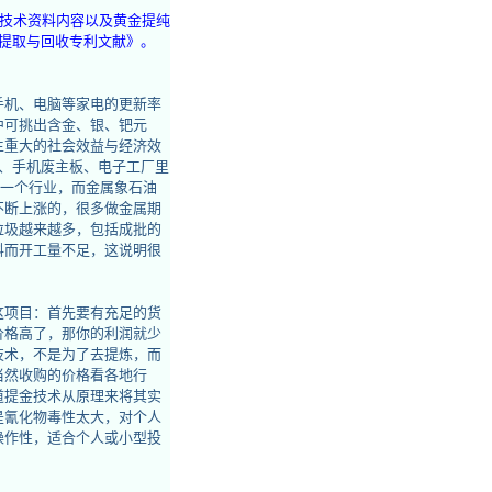
套技术资料内容以及黄金提纯
提取与回收专利文献》
。
手机、电脑等家电的更新率
中可挑出含金、银、钯元
生重大的社会效益与经济效
板、手机废主板、电子工厂里
为一个行业，而金属象石油
不断上涨的，很多做金属期
垃圾越来越多，包括成批的
料而开工量不足，这说明很
这项目：首先要有充足的货
价格高了，那你的利润就少
技术，不是为了去提炼，而
当然收购的价格看各地行
道提金技术从原理来将其实
是氰化物毒性太大，对个人
操作性，适合个人或小型投