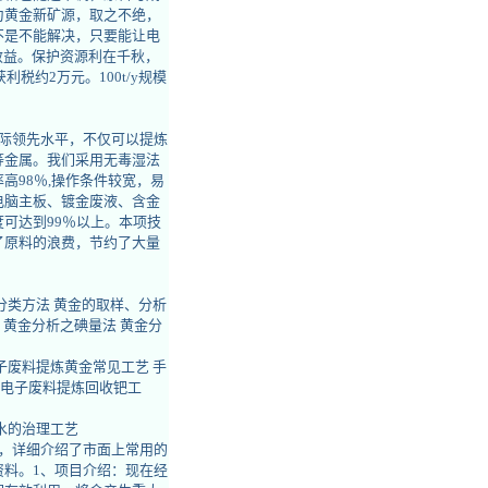
为黄金新矿源，取之不绝，
不是不能解决，只要能让电
效益。保护资源利在千秋，
税约2万元。100t/y规模
际领先水平，不仅可以提炼
等金属。我们采用无毒湿法
高98％,操作条件较宽，易
电脑主板、镀金废液、含金
可达到99％以上。本项技
了原料的浪费，节约了大量
分类方法 黄金的取样、分析
 黄金分析之碘量法 黄金分
子废料提炼黄金常见工艺 手
 电子废料提炼回收钯工
水的治理工艺
，详细介绍了市面上常用的
料。1、项目介绍：现在经