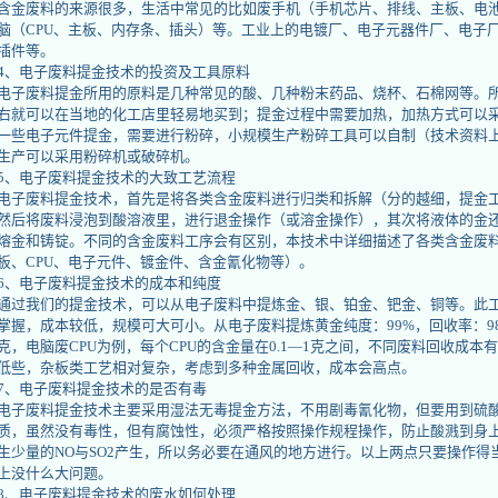
含金废料的来源很多，生活中常见的比如废手机（手机芯片、排线、主板、电池
脑（CPU、主板、内存条、插头）等。工业上的电镀厂、电子元器件厂、电子
插件等。
4、电子废料提金技术的投资及工具原料
电子废料提金所用的原料是几种常见的酸、几种粉末药品、烧杯、石棉网等。所
右就可以在当地的化工店里轻易地买到；提金过程中需要加热，加热方式可以
一些电子元件提金，需要进行粉碎，小规模生产粉碎工具可以自制（技术资料
生产可以采用粉碎机或破碎机。
5、电子废料提金技术的大致工艺流程
电子废料提金技术，首先是将各类含金废料进行归类和拆解（分的越细，提金
然后将废料浸泡到酸溶液里，进行退金操作（或溶金操作），其次将液体的金
熔金和铸锭。不同的含金废料工序会有区别，本技术中详细描述了各类含金废
板、CPU、电子元件、镀金件、含金氰化物等）。
6、电子废料提金技术的成本和纯度
通过我们的提金技术，可以从电子废料中提炼金、银、铂金、钯金、铜等。此
掌握，成本较低，规模可大可小。从电子废料提炼黄金纯度：99%，回收率：98%
克，电脑废CPU为例，每个CPU的含金量在0.1—1克之间，不同废料回收成
低些，杂板类工艺相对复杂，考虑到多种金属回收，成本会高点。
7、电子废料提金技术的是否有毒
电子废料提金技术主要采用湿法无毒提金方法，不用剧毒氰化物，但要用到硫
质，虽然没有毒性，但有腐蚀性，必须严格按照操作规程操作，防止酸溅到身
生少量的NO与SO2产生，所以务必要在通风的地方进行。以上两点只要操作得
上没什么大问题。
8、电子废料提金技术的废水如何处理