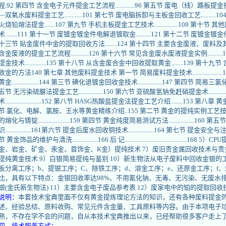
程.92 第四节 含金电子元件提金工艺流程.............96 第五节 废电（线）路板提金技术....
—双氧水废料提金工艺............101 第七节 废电脑拆卸与主板金回收工艺.........
火烧铅熔法提金.......107 第九节 手机主板提金工艺技术................108 
术........111 第十一节 废镀金镀金件电解退镀取金..........121 第十二节 废镀金镀金件热
十三节 贴金废件中金的提取回收方法........124 第十四节 主要含金废液、废料及其回
含金废液的提金工艺流程............126 第十六节 常见含金废水废液提金实例.......
提金技术..............135 第十八节 从含金废合金中回收提取黄金........139
收金的方法140 第七章 其他废料提金技术 第一节 简易废料提金技术.................
黄金..................144 第三节 碘化退镀金回收金技术................147 第四节 简易三氯化铁提
五节 无污染硫脲法提金工艺................150 第六节 亚硫酸氢钠免赶硝提金术.........
术........................152 第八节 HASG热酸盐提金法提金工艺介绍........15
节 氯化、电解、氯胺、王水等黄金精练介绍..155 第二节 黄金的提纯实例工艺技术........
的熔化与铸锭.....................159 第四节 黄金纯度简易测试方法.................
识.................161第六节 提金后废水回收铜技术.................164 第七节 提金安全与注意事项.
节 黄金饰品的维护与清洗.................166 后 记.......................................
金、岩金、矿金、汞金、首饰金、K金）提纯技术 7）废旧贵金属回收技术与贵
提纯黄金技术 9）白银简易提纯与鉴别 10）新生物法从电子废料中回收金银的
板分离工序；b、提银工序；C、除铁工序；d、溶金工序；e、还原金工序；f
比，具有以下特点：金银回收率达98%、不用氰化钠、无毒、无污染、无废水排
银(金氏新生物法) 11）主要含金电子废品参考表 12）废家电中的铂的提取回收
说明：
本套技术宝典里面不仅有黄金提炼理论方法的知识，还有各种废料提金
述、经验总结、原料收购、常见元件含金量、工具原料等内容。由于本项电子
熟，不存在学不会的问题，自从本技术宝典推出以来，已经帮助很多客户走上
四、技术服务方式：