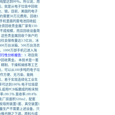
纯度达到99％。所以说，用
别，就是从电子垃圾中回收
金、银。目前，美国的电子
大约需要30万元费用，回收1
旧手机里面的废电池回收起
资回收贵金属厂家有150-
形不成规模，而且回收设备简
，这些贵金属回收个体户的
社会保有量达3.5亿台，冰
400万台冰箱、500万台洗衣
1000万部手机已进入淘
可行性分析报告：
1. 项目简
回收黄金。 本技术是一套
、精制、干燥和熔炼等工艺
，可以从100多吨的电子垃
操作方便、无污染、能耗
省，易于实现连续化工业生
可达到100％.电子垃圾提
或用PCB板磨成的粉末制
99.5％ 直收率≥99.8％
：主厂房面积320m2，配套
性炭吸附装置1套、真空装置1
小批量生产不需要上述设备，只
价格也随之下调，原料与成