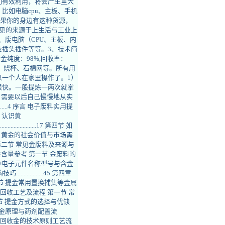
们有效利用，将会产生重大
比如电脑cpu、主板、手机
如果你的身边有这种货源，
见的来源于上生活与工业上
、废电脑（CPU、主板、内
插头插件等等。3、技术简
纯度：98%,回收率：
品、烧杯、石棉网等。所有用
一个人在家里操作了。1）
很快。一般提炼一两次就掌
，需要以后自己慢慢地从实
.................4 序言 电子废料实用提
 第一节 认识黄
.....................17 第四节 如
..25 第六节 黄金的社会价值与市场需
.....33 第二节 常见金废料及来源与
金废料识别与黄金含量参考 第一节 金废料的
0 第三节 各种电子元件名称型号与含金
..............45 第四章
 第二节 提金常用置换捕集等金属
废料黄金回收工艺及流程 第一节 常
..77 第三节 提金方式的选择与优缺
废料提金原理与药剂配置流
家电水湿法回收金的技术原则工艺流