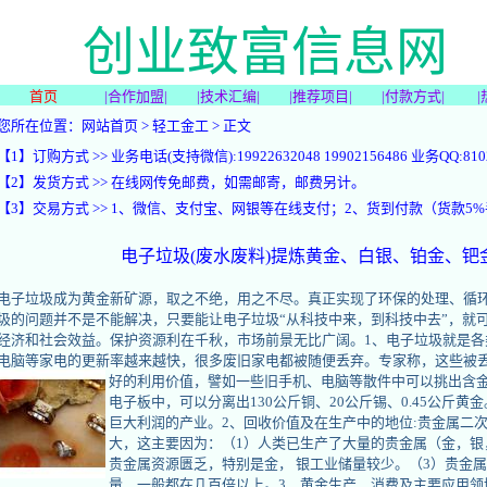
创业致富信息网
选项目，学技术，要创业，想致
首页
|
合作加盟
|
|
技术汇编
|
|
推荐项目
|
|
付款方式
|
|
您所在位置：
网站首页
>
轻工金工
> 正文
【1】订购方式 >> 业务电话(支持微信):19922632048 19902156486 业务QQ:8102
【2】发货方式 >> 在线网传免邮费，如需邮寄，邮费另计。
【3】交易方式 >> 1、微信、支付宝、网银等在线支付；2、货到付款（货款5
电子垃圾(废水废料)提炼黄金、白银、铂金、钯
电子垃圾成为黄金新矿源，取之不绝，用之不尽。真正实现了环保的处理、循
圾的问题并不是不能解决，只要能让电子垃圾“从科技中来，到科技中去”，就
经济和社会效益。保护资源利在千秋，市场前景无比广阔。1、电子垃圾就是各
电脑等家电的更新率越来越快，很多废旧家电都被随便丢弃。专家称，这些被
好的利用价值，譬如一些旧手机、电脑等散件中可以挑出含
电子板中，可以分离出130公斤铜、20公斤锡、0.45公斤黄
巨大利润的产业。2、回收价值及在生产中的地位:贵金属二
大，这主要因为：（1）人类已生产了大量的贵金属（金，银
贵金属资源匮乏，特别是金， 银工业储量较少。（3）贵金
量，一般都在几百倍以上。3、黄金生产，消费及主要应用领