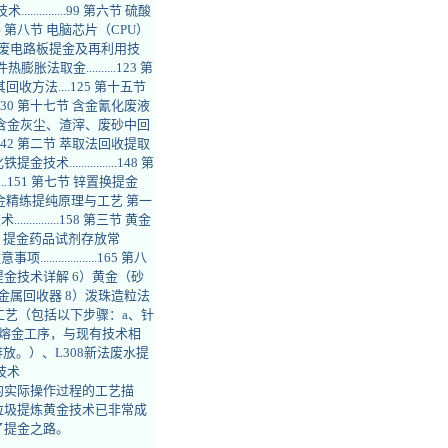
...........99 第六节 硫酸
.104 第八节 电脑芯片（CPU）
第十节 其他废电路板提金及再利用技
膨胀法取金..........123 第
收方法....125 第十五节
...130 第十七节 含金氰化废液
 第十九节 含金灰尘、渣滓、废砂中回
...142 第二节 萃取法回收提取
金技术................148 第
.....151 第七节 锌置换提金
3 第八章 黄金精练提纯原理与工艺 第一
.......158 第三节 黄金
160 第五节 提金药品试剂存放常
..................165 第八
..168 5）CPU提金技术详解 6）黄金（砂
金属回收器 8）泼珠造粒法
工艺（包括以下步骤：a、针
、熔金工序，与现有技术相
放。）、L308新法废水提
技术
的实际操作过程的工艺描
垃圾提炼黄金技术已非常成
了提金之路。