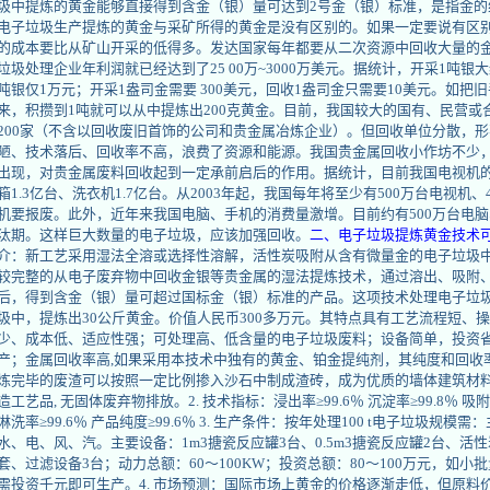
圾中提炼的黄金能够直接得到含金（银）量可达到2号金（银）标准，是指金的
电子垃圾生产提炼的黄金与采矿所得的黄金是没有区别的。如果一定要说有区
的成本要比从矿山开采的低得多。发达国家每年都要从二次资源中回收大量的
垃圾处理企业年利润就已经达到了25 00万~3000万美元。据统计，开采1吨银
吨银仅1万元；开采1盎司金需要 300美元，回收1盎司金只需要10美元。如把
来，积攒到1吨就可以从中提炼出200克黄金。目前，我国较大的国有、民营或合
200家（不含以回收废旧首饰的公司和贵金属冶炼企业）。但回收单位分散，
陋、技术落后、回收率不高，浪费了资源和能源。我国贵金属回收小作坊不少
出现，对贵金属废料回收起到一定承前启后的作用。据统计，目前我国电视机的
箱1.3亿台、洗衣机1.7亿台。从2003年起，我国每年将至少有500万台电视机、
机要报废。此外，近年来我国电脑、手机的消费量激增。目前约有500万台电脑、
汰期。这样巨大数量的电子垃圾，应该加强回收。
二、电子垃圾提炼黄金技术
介：新工艺采用湿法全溶或选择性溶解，活性炭吸附从含有微量金的电子垃圾中
较完整的从电子废弃物中回收金银等贵金属的湿法提炼技术，通过溶出、吸附
后，得到含金（银）量可超过国标金（银）标准的产品。这项技术处理电子垃圾
圾中，提炼出30公斤黄金。价值人民币300多万元。其特点具有工艺流程短、
少、成本低、适应性强；可处理高、低含量的电子垃圾废料；设备简单，投资
产；金属回收率高,如果采用本技术中独有的黄金、铂金提纯剂，其纯度和回收率
炼完毕的废渣可以按照一定比例掺入沙石中制成渣砖，成为优质的墙体建筑材料,
造工艺品, 无固体废弃物排放。2. 技术指标：浸出率≥99.6％ 沉淀率≥99.8％ 吸附率≥
淋洗率≥99.6％ 产品纯度≥99.6％ 3. 生产条件：按年处理100 t电子垃圾规模需
水、电、风、汽。主要设备：1m3搪瓷反应罐3台、0.5m3搪瓷反应罐2台、活
套、过滤设备3台；动力总额：60～100KW；投资总额：80～100万元，如
需投资千元即可生产。4. 市场预测：国际市场上黄金的价格逐渐走低，但原料