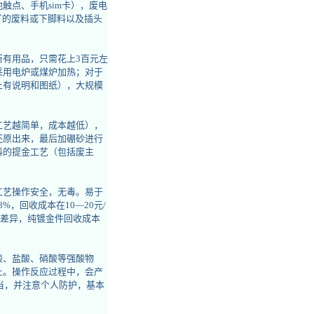
触点、手机sim卡），废电
厂的废料或下脚料以及插头
有用品，只需花上3百元左
采用电炉或煤炉加热；对于
上有说明和图纸），大规模
工艺越简单，成本越低），
还原出来，最后加硼砂进行
料的提金工艺（包括废主
工艺操作安全，无毒。易于
，回收成本在10—20元/
本有差异，纯镀金件回收成本
酸、盐酸、硝酸等强酸物
上。操作反应过程中，会产
当，并注意个人防护，基本